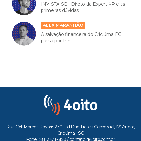
INVISTA-SE | Direto da Expert XP e as
primeiras dúvidas...
ALEX MARANHÃO
A salvação financeira do Criciúma EC
passa por três...
Rua Cel. Marcos Rovaris 230, Ed Due Fratelli Comercial, 12º Andar,
Criciúma - SC
Fone: (48) 3431-5150 /
contato@4oito.com.br