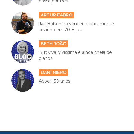
passa por três...
ARTUR FABRO
Jair Bolsonaro venceu praticamente
sozinho em 2018; a...
BETH JOÃO
‘7.1’: viva, vivíssima e ainda cheia de
planos
DANI NIERO
Açocril 30 anos