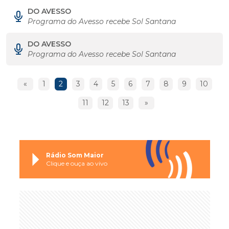
DO AVESSO
Programa do Avesso recebe Sol Santana
DO AVESSO
Programa do Avesso recebe Sol Santana
«
1
2
3
4
5
6
7
8
9
10
11
12
13
»
Rádio Som Maior
Clique e ouça ao vivo