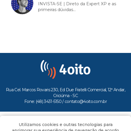
INVISTA-SE | Direto da Expert XP e as
primeiras dúvidas...
Rua Cel. Marcos Rovaris 230, Ed Due Fratelli Comercial, 12º Andar,
Criciúma - SC
Fone: (48) 3431-5150 /
contato@4oito.com.br
Copyright © 2026.
Utilizamos cookies e outras tecnologias para
Todos os direitos reservados ao Portal 4oito
aprimorar sua experiência de navegação de acordo