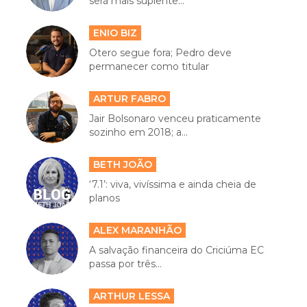
será mais suplente...
ENIO BIZ
Otero segue fora; Pedro deve
permanecer como titular
ARTUR FABRO
Jair Bolsonaro venceu praticamente
sozinho em 2018; a...
BETH JOÃO
‘7.1’: viva, vivíssima e ainda cheia de
planos
ALEX MARANHÃO
A salvação financeira do Criciúma EC
passa por três...
ARTHUR LESSA