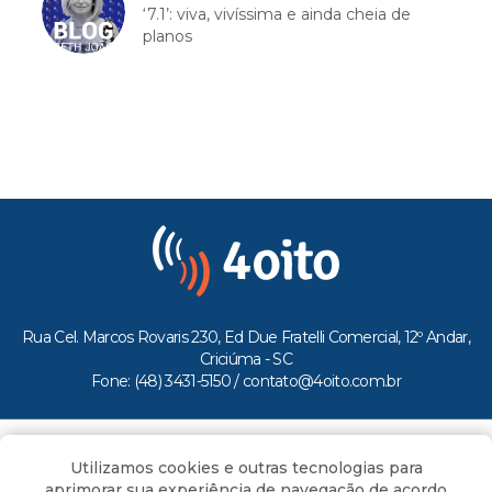
‘7.1’: viva, vivíssima e ainda cheia de
planos
Rua Cel. Marcos Rovaris 230, Ed Due Fratelli Comercial, 12º Andar,
Criciúma - SC
Fone: (48) 3431-5150 /
contato@4oito.com.br
Copyright © 2026.
Utilizamos cookies e outras tecnologias para
Todos os direitos reservados ao Portal 4oito
aprimorar sua experiência de navegação de acordo