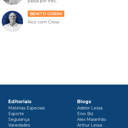
passa por três...
BENITO GORINI
Rico com Creso
Editoriais
Blogs
Matérias Especiais
Adelor Lessa
Esporte
Enio Biz
Segurança
Alex Maranhão
Variedades
Arthur Lessa