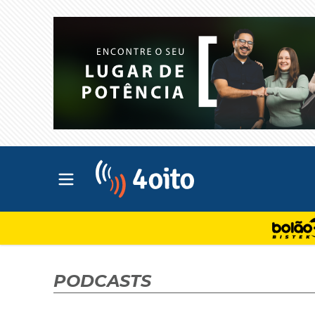
Abrir menu principal
4oito
PODCASTS