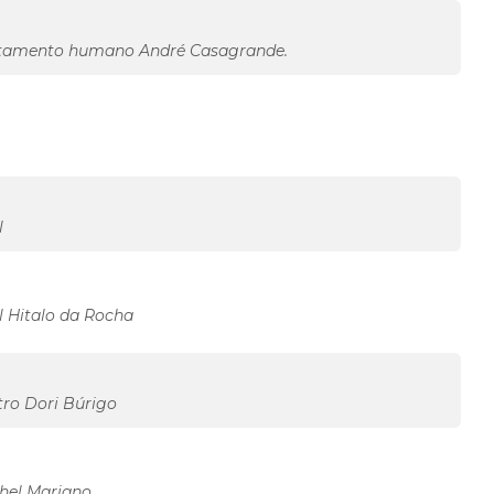
ortamento humano André Casagrande.
l
al Hitalo da Rocha
tro Dori Búrigo
chel Mariano