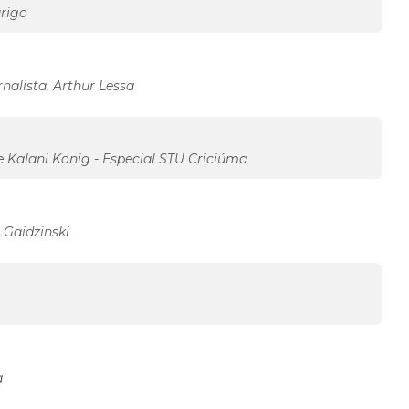
úrigo
nalista, Arthur Lessa
 e Kalani Konig - Especial STU Criciúma
 Gaidzinski
a