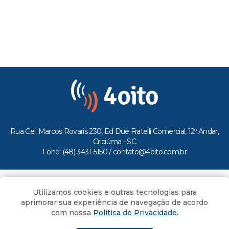
Rua Cel. Marcos Rovaris 230, Ed Due Fratelli Comercial, 12º Andar,
Criciúma - SC
Fone: (48) 3431-5150 /
contato@4oito.com.br
Copyright © 2026.
Utilizamos cookies e outras tecnologias para
Todos os direitos reservados ao Portal 4oito
aprimorar sua experiência de navegação de acordo
com nossa
Política de Privacidade
.