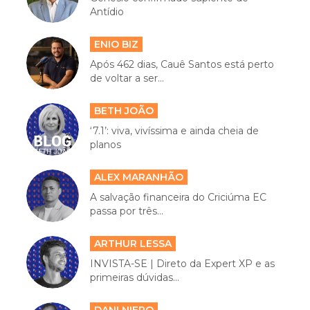
Antídio
ENIO BIZ
Após 462 dias, Cauê Santos está perto
de voltar a ser...
BETH JOÃO
‘7.1’: viva, vivíssima e ainda cheia de
planos
ALEX MARANHÃO
A salvação financeira do Criciúma EC
passa por três...
ARTHUR LESSA
INVISTA-SE | Direto da Expert XP e as
primeiras dúvidas...