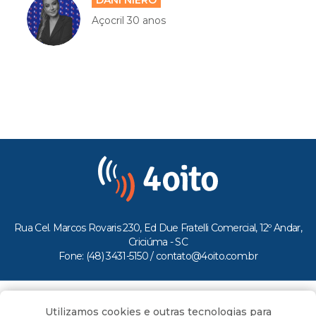
DANI NIERO
Açocril 30 anos
Rua Cel. Marcos Rovaris 230, Ed Due Fratelli Comercial, 12º Andar,
Criciúma - SC
Fone: (48) 3431-5150 /
contato@4oito.com.br
Copyright © 2026.
Utilizamos cookies e outras tecnologias para
Todos os direitos reservados ao Portal 4oito