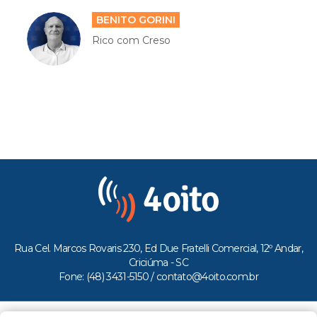
BENITO GORINI
Rico com Creso
Rua Cel. Marcos Rovaris 230, Ed Due Fratelli Comercial, 12º Andar,
Criciúma - SC
Fone: (48) 3431-5150 /
contato@4oito.com.br