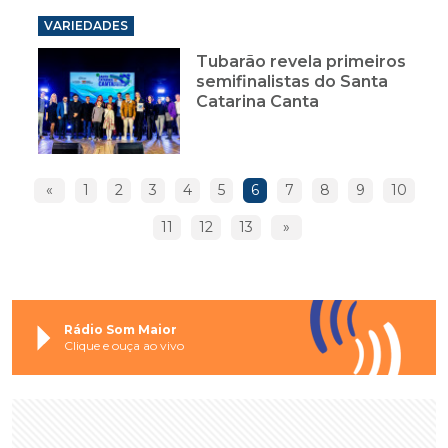
VARIEDADES
Tubarão revela primeiros
semifinalistas do Santa
Catarina Canta
«
1
2
3
4
5
6
7
8
9
10
11
12
13
»
Rádio Som Maior
Clique e ouça ao vivo