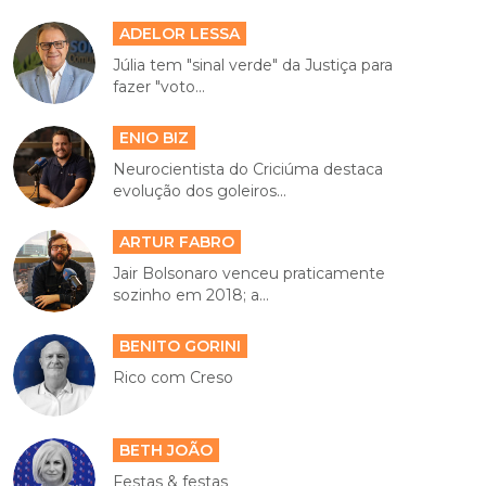
ADELOR LESSA
Júlia tem "sinal verde" da Justiça para
fazer "voto...
ENIO BIZ
Neurocientista do Criciúma destaca
evolução dos goleiros...
ARTUR FABRO
Jair Bolsonaro venceu praticamente
sozinho em 2018; a...
BENITO GORINI
Rico com Creso
BETH JOÃO
Festas & festas