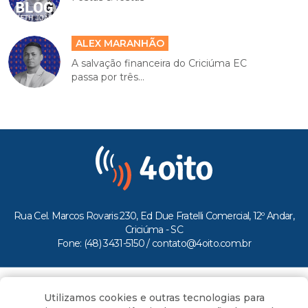
ALEX MARANHÃO
A salvação financeira do Criciúma EC
passa por três...
Rua Cel. Marcos Rovaris 230, Ed Due Fratelli Comercial, 12º Andar,
Criciúma - SC
Fone: (48) 3431-5150 /
contato@4oito.com.br
Copyright © 2026.
Utilizamos cookies e outras tecnologias para
Todos os direitos reservados ao Portal 4oito