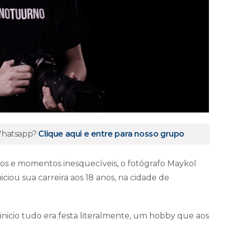
 Whatsapp?
Clique aqui e entre para nosso grupo
tos e momentos inesquecíveis, o fotógrafo Maykol
ciou sua carreira aos 18 anos, na cidade de
icio tudo era festa literalmente, um hobby que aos