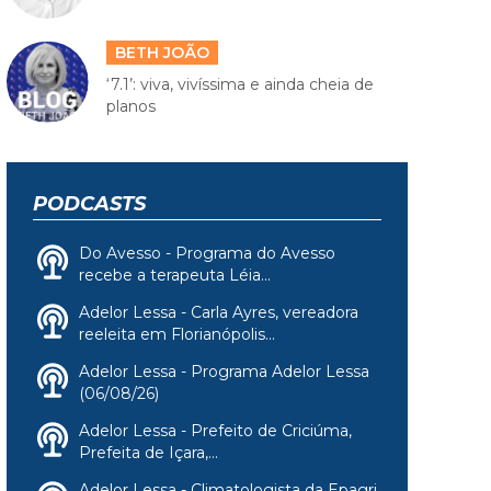
BETH JOÃO
‘7.1’: viva, vivíssima e ainda cheia de
planos
PODCASTS
Do Avesso - Programa do Avesso
recebe a terapeuta Léia...
Adelor Lessa - Carla Ayres, vereadora
reeleita em Florianópolis...
Adelor Lessa - Programa Adelor Lessa
(06/08/26)
Adelor Lessa - Prefeito de Criciúma,
Prefeita de Içara,...
Adelor Lessa - Climatologista da Epagri,