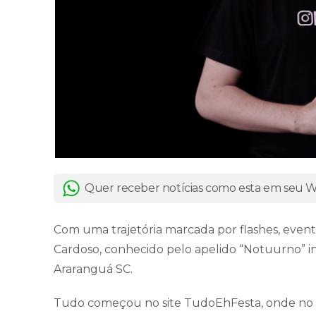
Quer receber notícias como esta em seu
Com uma trajetória marcada por flashes, even
Cardoso, conhecido pelo apelido “Notuurno” ini
Araranguá SC.
Tudo começou no site TudoEhFesta, onde no in