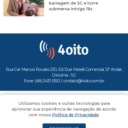
barragem de SC e torre
submersa intriga fãs
Rua Cel. Marcos Rovaris 230, Ed Due Fratelli Comercial, 12º Andar,
Criciúma - SC
Fone: (48) 3431-5150 /
contato@4oito.com.br
Copyright © 2026.
Utilizamos cookies e outras tecnologias para
Todos os direitos reservados ao Portal 4oito
aprimorar sua experiência de navegação de acordo
com nossa
Política de Privacidade
.