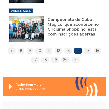
VARIEDADES
Campeonato de Cubo
Mágico, que acontece no
Criciúma Shopping, está
com inscrições abertas
«
8
9
10
11
12
13
14
15
16
17
18
19
20
»
Rádio Som Maior
Clique e ouça ao vivo