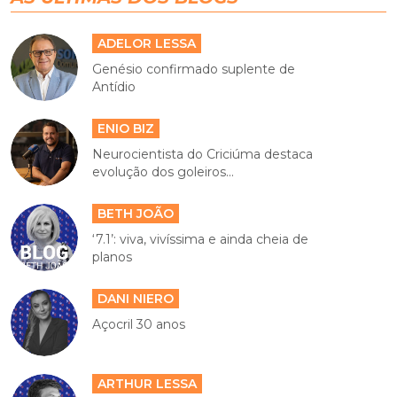
ADELOR LESSA
Genésio confirmado suplente de
Antídio
ENIO BIZ
Neurocientista do Criciúma destaca
evolução dos goleiros...
BETH JOÃO
‘7.1’: viva, vivíssima e ainda cheia de
planos
DANI NIERO
Açocril 30 anos
ARTHUR LESSA