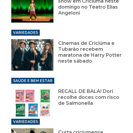
show em Criciúma neste
domingo no Teatro Elias
Angeloni
VARIEDADES
Cinemas de Criciúma e
Tubarão recebem
maratona de Harry Potter
neste sábado
SAÚDE E BEM ESTAR
RECALL DE BALA! Dori
recolhe doces com risco
de Salmonella
VARIEDADES
Curta criciumense