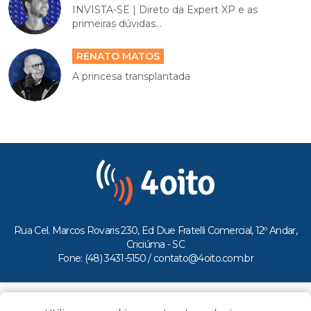
INVISTA-SE | Direto da Expert XP e as
primeiras dúvidas...
RENATO MATOS
A princesa transplantada
Rua Cel. Marcos Rovaris 230, Ed Due Fratelli Comercial, 12º Andar,
Criciúma - SC
Fone: (48) 3431-5150 /
contato@4oito.com.br
Copyright © 2026.