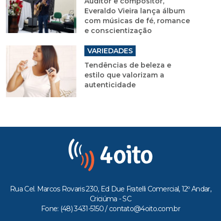
Auditor e compositor,
Everaldo Vieira lança álbum
com músicas de fé, romance
e conscientização
VARIEDADES
Tendências de beleza e
estilo que valorizam a
autenticidade
Rua Cel. Marcos Rovaris 230, Ed Due Fratelli Comercial, 12º Andar,
Criciúma - SC
Fone: (48) 3431-5150 /
contato@4oito.com.br