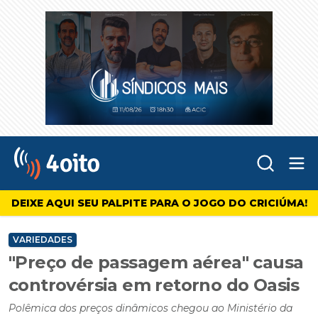
Abr
4oito
DEIXE AQUI SEU PALPITE PARA O JOGO DO CRICIÚMA!
VARIEDADES
"Preço de passagem aérea" causa
controvérsia em retorno do Oasis
Polêmica dos preços dinâmicos chegou ao Ministério da