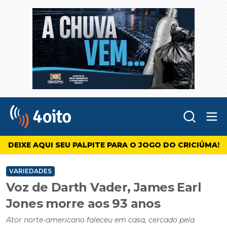
Abr
4oito
DEIXE AQUI SEU PALPITE PARA O JOGO DO CRICIÚMA!
VARIEDADES
Voz de Darth Vader, James Earl
Jones morre aos 93 anos
Ator norte-americano faleceu em casa, cercado pela