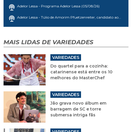
Adelor Lessa - Programa Adelor Lessa (05/08/26)
Adelor Lessa - Túlio de Amorim Pfuetzenreiter, candidato ao...
MAIS LIDAS DE VARIEDADES
VARIEDADES
Do quartel para a cozinha:
catarinense está entre os 10
melhores do MasterChef
VARIEDADES
Jão grava novo álbum em
barragem de SC e torre
submersa intriga fãs
VARIEDADES