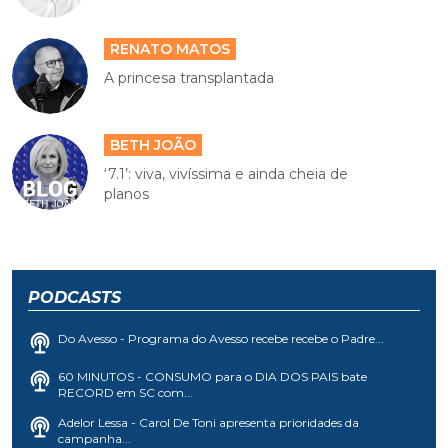
RENATO MATOS
A princesa transplantada
BETH JOÃO
‘7.1’: viva, vivíssima e ainda cheia de
planos
PODCASTS
Do Avesso - Programa do Avesso recebe recebe o Padre...
60 MINUTOS - CONSUMO para o DIA DOS PAIS bate
RECORD em SC com...
Adelor Lessa - Carol De Toni apresenta prioridades da
campanha...