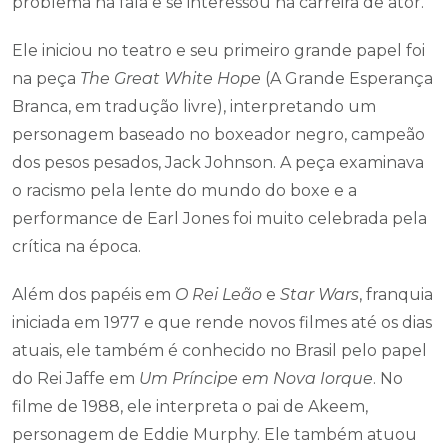
problema na fala e se interessou na carreira de ator.
Ele iniciou no teatro e seu primeiro grande papel foi
na peça
The Great White Hope
(A Grande Esperança
Branca, em tradução livre), interpretando um
personagem baseado no boxeador negro, campeão
dos pesos pesados, Jack Johnson. A peça examinava
o racismo pela lente do mundo do boxe e a
performance de Earl Jones foi muito celebrada pela
crítica na época.
Além dos papéis em
O Rei Leão
e
Star Wars
, franquia
iniciada em 1977 e que rende novos filmes até os dias
atuais, ele também é conhecido no Brasil pelo papel
do Rei Jaffe em
Um Príncipe em Nova Iorque
. No
filme de 1988, ele interpreta o pai de Akeem,
personagem de Eddie Murphy. Ele também atuou