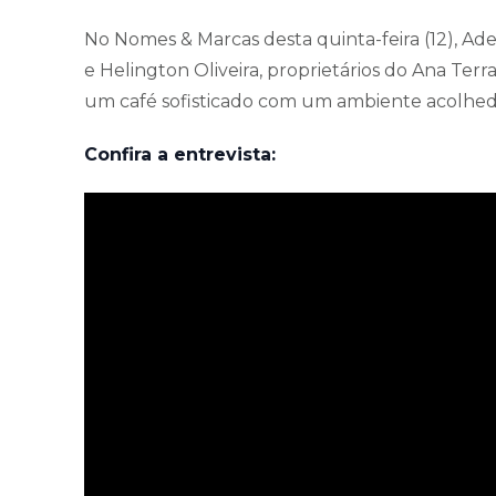
No Nomes & Marcas desta quinta-feira (12), Ad
e Helington Oliveira, proprietários do Ana Te
um café sofisticado com um ambiente acolhe
Confira a entrevista: