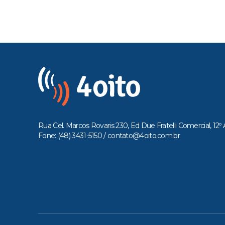
Rua Cel. Marcos Rovaris 230, Ed Due Fratelli Comercial, 12º 
Fone: (48) 3431-5150 /
contato@4oito.com.br