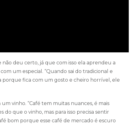
ão deu certo, já que com isso ela aprendeu a
com um especial. “Quando sai do tradicional e
a porque fica com um gosto e cheiro horrível, ele
m um vinho. “Café tem muitas nuances, é mais
o que o vinho, mas para isso precisa sentir
 café bom porque esse café de mercado é escuro