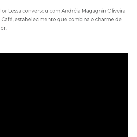
elor Lessa conversou com Andréia Magagnin Oliveira
rra Café, estabelecimento que combina o charme de
dor.