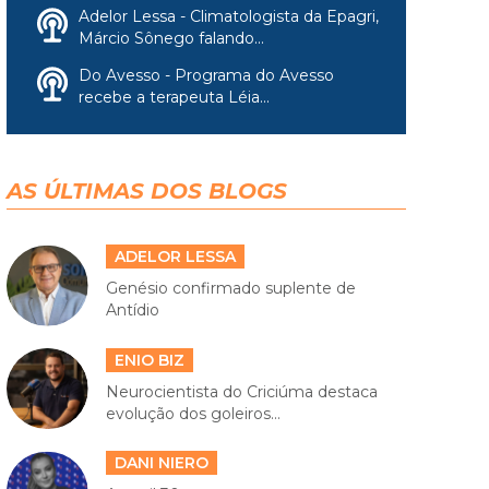
Adelor Lessa - Climatologista da Epagri,
Márcio Sônego falando...
Do Avesso - Programa do Avesso
recebe a terapeuta Léia...
AS ÚLTIMAS DOS BLOGS
ADELOR LESSA
Genésio confirmado suplente de
Antídio
ENIO BIZ
Neurocientista do Criciúma destaca
evolução dos goleiros...
DANI NIERO