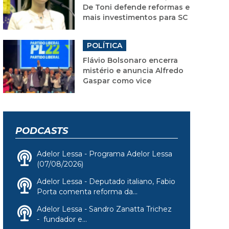
De Toni defende reformas e
mais investimentos para SC
POLÍTICA
Flávio Bolsonaro encerra
mistério e anuncia Alfredo
Gaspar como vice
PODCASTS
Adelor Lessa - Programa Adelor Lessa
(07/08/2026)
Adelor Lessa - Deputado italiano, Fabio
Porta comenta reforma da...
Adelor Lessa - Sandro Zanatta Trichez
- fundador e...