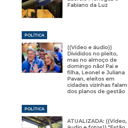
Fabiano da Luz
POLÍTICA
((Vídeo e áudio))
Divididos no pleito,
mas no almoço de
domingo não! Pai e
filha, Leonel e Juliana
Pavan, eleitos em
cidades vizinhas falam
dos planos de gestão
POLÍTICA
ATUALIZADA: ((Vídeo,
áudio e fotos)) "Estão