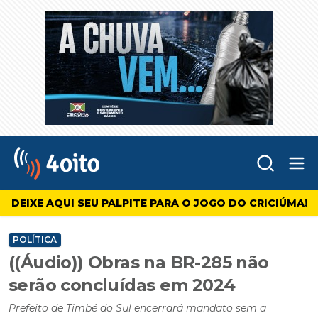
Abr
4oito
DEIXE AQUI SEU PALPITE PARA O JOGO DO CRICIÚMA!
POLÍTICA
((Áudio)) Obras na BR-285 não
serão concluídas em 2024
Prefeito de Timbé do Sul encerrará mandato sem a