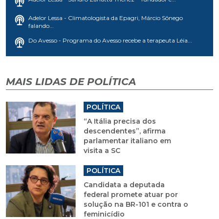
Adelor Lessa - Climatologista da Epagri, Márcio Sônego
falando...
Do Avesso - Programa do Avesso recebe a terapeuta Léia...
MAIS LIDAS DE POLÍTICA
POLÍTICA
“A Itália precisa dos
descendentes”, afirma
parlamentar italiano em
visita a SC
POLÍTICA
Candidata a deputada
federal promete atuar por
solução na BR-101 e contra o
feminicídio