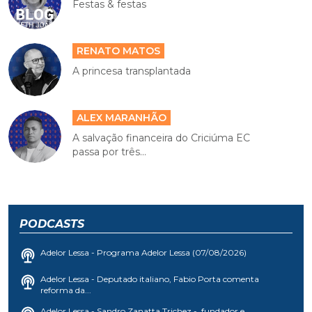
Festas & festas
RENATO MATOS
A princesa transplantada
ALEX MARANHÃO
A salvação financeira do Criciúma EC
passa por três...
PODCASTS
Adelor Lessa - Programa Adelor Lessa (07/08/2026)
Adelor Lessa - Deputado italiano, Fabio Porta comenta
reforma da...
Adelor Lessa - Sandro Zanatta Trichez - fundador e...