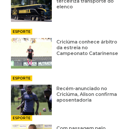
terceiriza transporte do
elenco
ESPORTE
Criciúma conhece árbitro
da estreia no
Campeonato Catarinense
ESPORTE
Recém-anunciado no
Criciúma, Alison confirma
aposentadoria
ESPORTE
Com passagem pelo