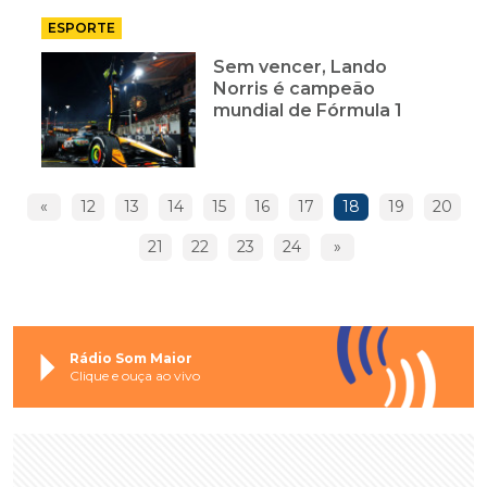
ESPORTE
Sem vencer, Lando
Norris é campeão
mundial de Fórmula 1
«
12
13
14
15
16
17
18
19
20
21
22
23
24
»
Rádio Som Maior
Clique e ouça ao vivo