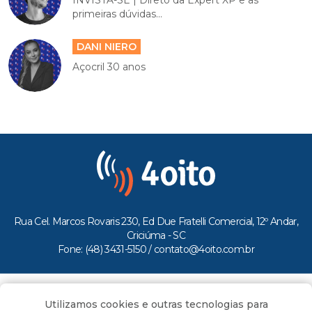
INVISTA-SE | Direto da Expert XP e as
primeiras dúvidas...
DANI NIERO
Açocril 30 anos
Rua Cel. Marcos Rovaris 230, Ed Due Fratelli Comercial, 12º Andar,
Criciúma - SC
Fone: (48) 3431-5150 /
contato@4oito.com.br
Copyright © 2026.
Utilizamos cookies e outras tecnologias para
Todos os direitos reservados ao Portal 4oito