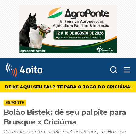
Abr
4oito
DEIXE AQUI SEU PALPITE PARA O JOGO DO CRICIÚMA!
ESPORTE
Bolão Bistek: dê seu palpite para
Brusque x Criciúma
Confronto acontece às 18h, na Arena Simon, em Brusque