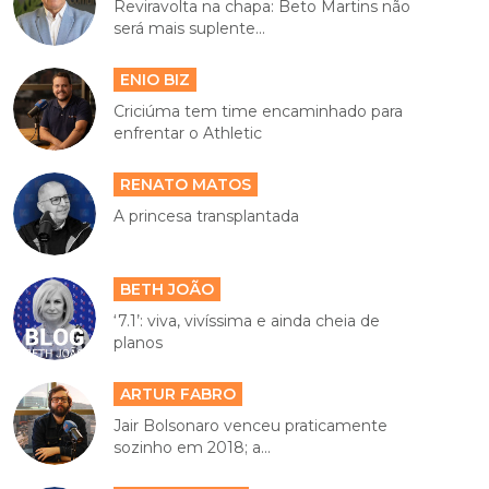
Reviravolta na chapa: Beto Martins não
será mais suplente...
ENIO BIZ
Criciúma tem time encaminhado para
enfrentar o Athletic
RENATO MATOS
A princesa transplantada
BETH JOÃO
‘7.1’: viva, vivíssima e ainda cheia de
planos
ARTUR FABRO
Jair Bolsonaro venceu praticamente
sozinho em 2018; a...