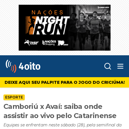
Abr
4oito
DEIXE AQUI SEU PALPITE PARA O JOGO DO CRICIÚMA!
ESPORTE
Camboriú x Avaí: saiba onde
assistir ao vivo pelo Catarinense
Equipes se enfrentam neste sábado (28), pela semifinal da