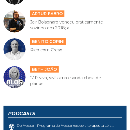
ARTUR FABRO
Jair Bolsonaro venceu praticamente
sozinho em 2018; a...
BENITO GORINI
Rico com Creso
BETH JOÃO
‘7.1’: viva, vivíssima e ainda cheia de
planos
PODCASTS
Do Avesso - Programa do Avesso recebe a terapeuta Léia...