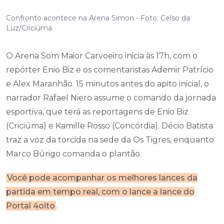
Confronto acontece na Arena Simon - Foto: Celso da
Luz/Criciúma
O Arena Som Maior Carvoeiro inicia às 17h, com o
repórter Enio Biz e os comentaristas Ademir Patrício
e Alex Maranhão. 15 minutos antes do apito inicial, o
narrador Rafael Niero assume o comando da jornada
esportiva, que terá as reportagens de Enio Biz
(Criciúma) e Kamille Rosso (Concórdia). Décio Batista
traz a voz da torcida na sede da Os Tigres, enquanto
Marco Búrigo comanda o plantão.
Você pode acompanhar os melhores lances da
partida em tempo real, com o lance a lance do
Portal 4oito
.