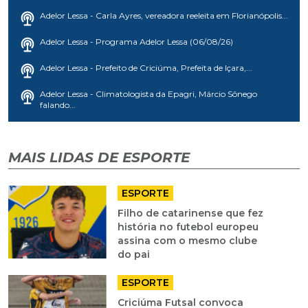
Adelor Lessa - Carla Ayres, vereadora reeleita em Florianópolis...
Adelor Lessa - Programa Adelor Lessa (06/08/26)
Adelor Lessa - Prefeito de Criciúma, Prefeita de Içara,...
Adelor Lessa - Climatologista da Epagri, Márcio Sônego
falando...
MAIS LIDAS DE ESPORTE
ESPORTE
Filho de catarinense que fez
história no futebol europeu
assina com o mesmo clube
do pai
ESPORTE
Criciúma Futsal convoca