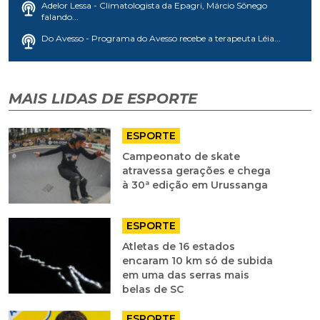
Adelor Lessa - Climatologista da Epagri, Márcio Sônego
falando...
Do Avesso - Programa do Avesso recebe a terapeuta Léia...
MAIS LIDAS DE ESPORTE
ESPORTE
Campeonato de skate
atravessa gerações e chega
à 30ª edição em Urussanga
ESPORTE
Atletas de 16 estados
encaram 10 km só de subida
em uma das serras mais
belas de SC
ESPORTE