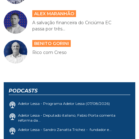
ALEX MARANHÃO
A salvação financeira do Criciúma EC
passa por três...
BENITO GORINI
Rico com Creso
PODCASTS
Adelor Lessa - Programa Adelor Lessa (07/08/2026)
Adelor Lessa - Deputado italiano, Fabio Porta comenta
reforma da...
Adelor Lessa - Sandro Zanatta Trichez - fundador e...