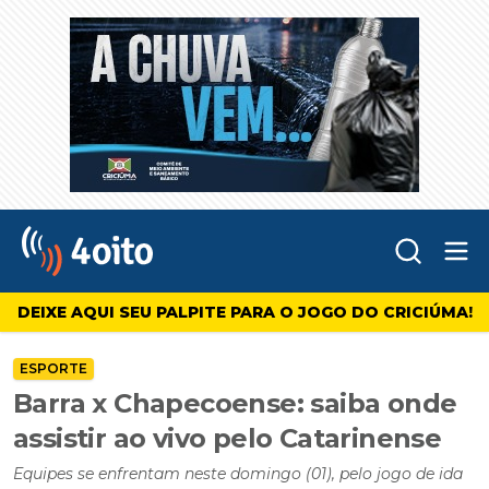
Abr
4oito
DEIXE AQUI SEU PALPITE PARA O JOGO DO CRICIÚMA!
ESPORTE
Barra x Chapecoense: saiba onde
assistir ao vivo pelo Catarinense
Equipes se enfrentam neste domingo (01), pelo jogo de ida