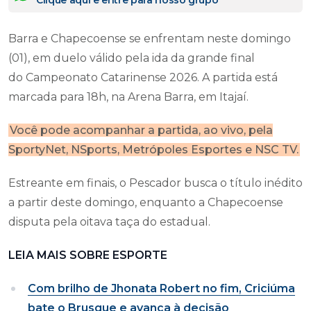
Clique aqui e entre para nosso grupo
Barra e Chapecoense se enfrentam neste domingo
(01), em duelo válido pela ida da grande final
do Campeonato Catarinense 2026. A partida está
marcada para 18h, na Arena Barra, em Itajaí.
Você pode acompanhar a partida, ao vivo, pela
SportyNet, NSports, Metrópoles Esportes e NSC TV.
Estreante em finais, o Pescador busca o título inédito
a partir deste domingo, enquanto a Chapecoense
disputa pela oitava taça do estadual.
LEIA MAIS SOBRE ESPORTE
Com brilho de Jhonata Robert no fim, Criciúma
bate o Brusque e avança à decisão