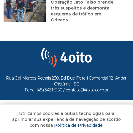
Operação Jato Falso prende
três suspeitos e desmonta
esquema de tráfico em
Orleans
Rua Cel. Marcos Rovaris 230, Ed Due Fratelli Comercial, 12º Andar,
Criciúma - SC
Fone: (48) 3431-5150 /
contato@4oito.com.br
Copyright © 2026.
Utilizamos cookies e outras tecnologias para
Todos os direitos reservados ao Portal 4oito
aprimorar sua experiência de navegação de acordo
com nossa
Política de Privacidade
.