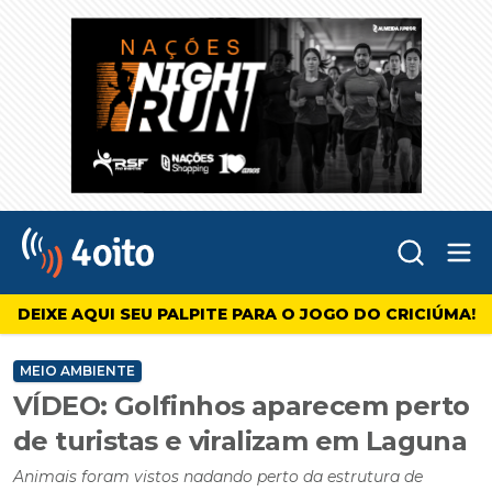
Abr
4oito
DEIXE AQUI SEU PALPITE PARA O JOGO DO CRICIÚMA!
MEIO AMBIENTE
VÍDEO: Golfinhos aparecem perto
de turistas e viralizam em Laguna
Animais foram vistos nadando perto da estrutura de