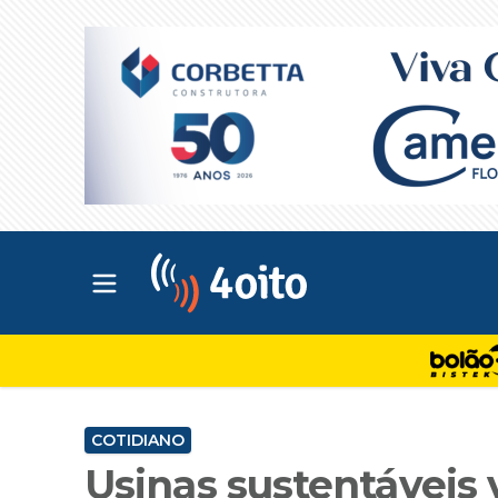
Abrir menu principal
4oito
COTIDIANO
Usinas sustentáveis