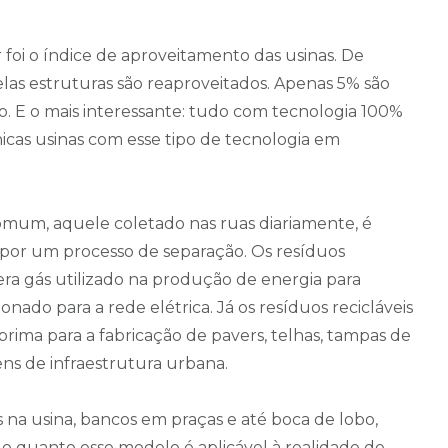
oi o índice de aproveitamento das usinas. De
las estruturas são reaproveitados. Apenas 5% são
o. E o mais interessante: tudo com tecnologia 100%
nicas usinas com esse tipo de tecnologia em
comum, aquele coletado nas ruas diariamente, é
 por um processo de separação. Os resíduos
ra gás utilizado na produção de energia para
onado para a rede elétrica. Já os resíduos recicláveis
prima para a fabricação de pavers, telhas, tampas de
ens de infraestrutura urbana.
s na usina, bancos em praças e até boca de lobo,
 o quanto esse modelo é aplicável à realidade de