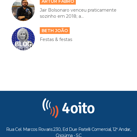
ARTUR FABRO
Jair Bolsonaro venceu praticamente
sozinho em 2018; a...
BETH JOÃO
Festas & festas
Rua Cel. Marcos Rovaris 230, Ed Due Fratelli Comercial, 12º Andar,
Criciúma - SC