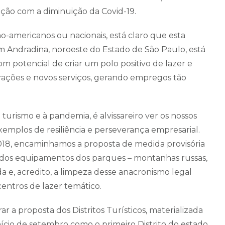
ação com a diminuição da Covid-19.
o-americanos ou nacionais, está claro que esta
 Em Andradina, noroeste do Estado de São Paulo, está
 potencial de criar um polo positivo de lazer e
trações e novos serviços, gerando empregos tão
 turismo e à pandemia, é alvissareiro ver os nossos
emplos de resiliência e perseverança empresarial.
018, encaminhamos a proposta de medida provisória
 dos equipamentos dos parques – montanhas russas,
a e, acredito, a limpeza desse anacronismo legal
centros de lazer temático.
a proposta dos Distritos Turísticos, materializada
início de setembro como o primeiro Distrito do estado.