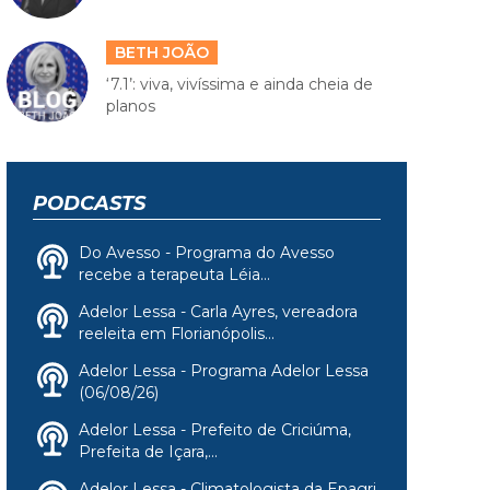
BETH JOÃO
‘7.1’: viva, vivíssima e ainda cheia de
planos
PODCASTS
Do Avesso - Programa do Avesso
recebe a terapeuta Léia...
Adelor Lessa - Carla Ayres, vereadora
reeleita em Florianópolis...
Adelor Lessa - Programa Adelor Lessa
(06/08/26)
Adelor Lessa - Prefeito de Criciúma,
Prefeita de Içara,...
Adelor Lessa - Climatologista da Epagri,