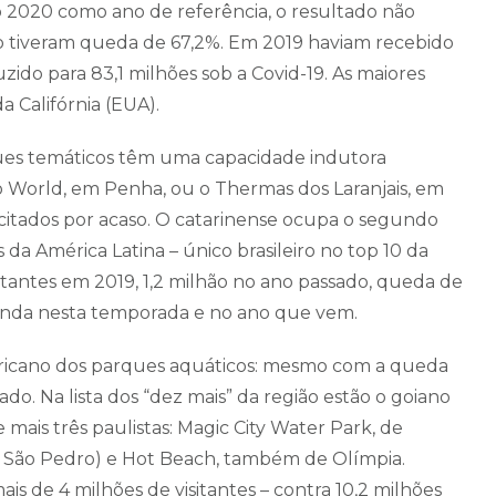
 2020 como ano de referência, o resultado não
do tiveram queda de 67,2%. Em 2019 haviam recebido
zido para 83,1 milhões sob a Covid-19. As maiores
a Califórnia (EUA).
ques temáticos têm uma capacidade indutora
o World, em Penha, ou o Thermas dos Laranjais, em
o citados por acaso. O catarinense ocupa o segundo
 da América Latina – único brasileiro no top 10 da
itantes em 2019, 1,2 milhão no ano passado, queda de
 ainda nesta temporada e no ano que vem.
mericano dos parques aquáticos: mesmo com a queda
do. Na lista dos “dez mais” da região estão o goiano
mais três paulistas: Magic City Water Park, de
 São Pedro) e Hot Beach, também de Olímpia.
is de 4 milhões de visitantes – contra 10,2 milhões