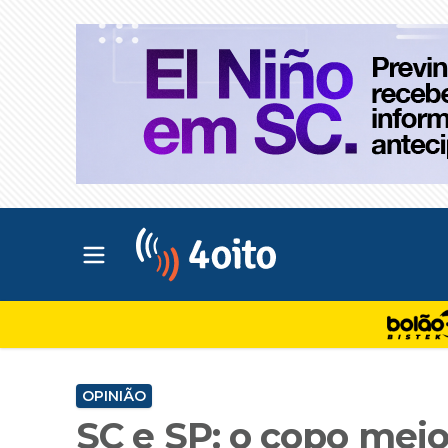
Abrir menu principal
4oito
OPINIÃO
SC e SP: o copo meio