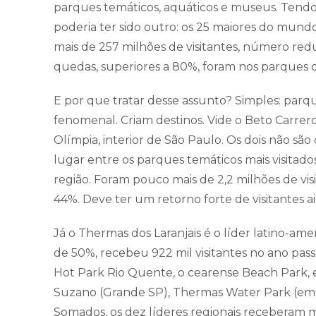
parques temáticos, aquáticos e museus. Tendo
poderia ter sido outro: os 25 maiores do mun
mais de 257 milhões de visitantes, número redu
quedas, superiores a 80%, foram nos parques d
E por que tratar desse assunto? Simples: par
fenomenal. Criam destinos. Vide o Beto Carrer
Olímpia, interior de São Paulo. Os dois não sã
lugar entre os parques temáticos mais visitados
região. Foram pouco mais de 2,2 milhões de vis
44%. Deve ter um retorno forte de visitantes
Já o Thermas dos Laranjais é o líder latino-a
de 50%, recebeu 922 mil visitantes no ano passa
Hot Park Rio Quente, o cearense Beach Park, e 
Suzano (Grande SP), Thermas Water Park (em
Somados, os dez líderes regionais receberam ma