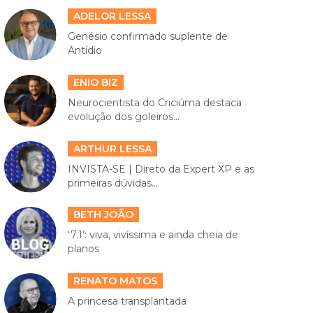
ADELOR LESSA
Genésio confirmado suplente de
Antídio
ENIO BIZ
Neurocientista do Criciúma destaca
evolução dos goleiros...
ARTHUR LESSA
INVISTA-SE | Direto da Expert XP e as
primeiras dúvidas...
BETH JOÃO
‘7.1’: viva, vivíssima e ainda cheia de
planos
RENATO MATOS
A princesa transplantada