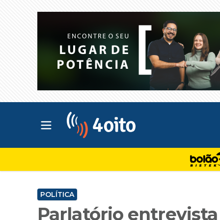
Abrir menu principal
4oito
POLÍTICA
Parlatório entrevist