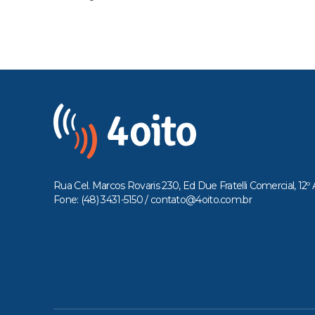
Rua Cel. Marcos Rovaris 230, Ed Due Fratelli Comercial, 12º 
Fone: (48) 3431-5150 /
contato@4oito.com.br