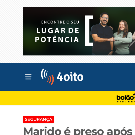
Abrir menu principal
4oito
SEGURANÇA
Marido é preso após