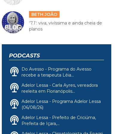
BETH JOÃO
‘7.1’: viva, vivíssima e ainda cheia de
planos
PODCASTS
Do Avesso - Programa do Avesso
recebe a terapeuta Léia...
Adelor Lessa - Carla Ayres, vereadora
reeleita em Florianópolis...
Adelor Lessa - Programa Adelor Lessa
(06/08/26)
Adelor Lessa - Prefeito de Criciúma,
Prefeita de Içara,...
Adelor Lessa - Climatologista da Epagri,