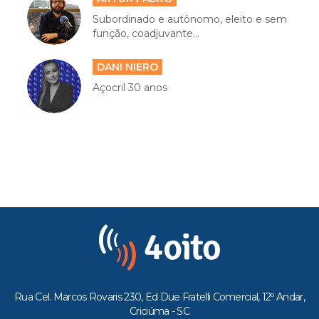
Subordinado e autônomo, eleito e sem
função, coadjuvante...
DANI NIERO
Açocril 30 anos
Rua Cel. Marcos Rovaris 230, Ed Due Fratelli Comercial, 12º Andar,
Criciúma - SC