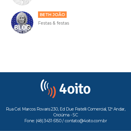
BETH JOÃO
Festas & festas
Rua Cel. Marcos Rovaris 230, Ed Due Fratelli Comercial, 12º Andar,
Criciúma - SC
Fone: (48) 3431-5150 /
contato@4oito.com.br