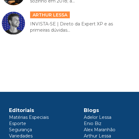
sozinho em 2018; a...
ARTHUR LESSA
INVISTA-SE | Direto da Expert XP e as
primeiras dúvidas...
Editoriais
Blogs
Matérias Especiais
Adelor Lessa
Esporte
Enio Biz
Segurança
Alex Maranhão
Variedades
Arthur Lessa