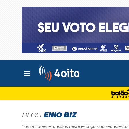
Abrir menu principal
4oito
BLOG
ENIO BIZ
* as opiniões expressas neste espaço não representa