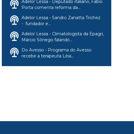
Adelor Lessa - Deputado italiano, Fabio
Porta comenta reforma da...
Adelor Lessa - Sandro Zanatta Trichez
- fundador e...
Adelor Lessa - Climatologista da Epagri,
Márcio Sônego falando...
Do Avesso - Programa do Avesso
recebe a terapeuta Léia...