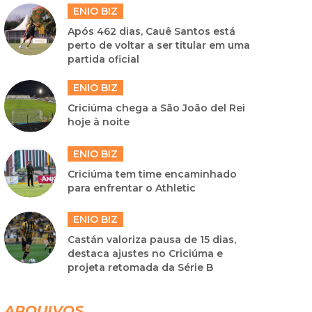
ENIO BIZ
Após 462 dias, Cauê Santos está
perto de voltar a ser titular em uma
partida oficial
ENIO BIZ
Criciúma chega a São João del Rei
hoje à noite
ENIO BIZ
Criciúma tem time encaminhado
para enfrentar o Athletic
ENIO BIZ
Castán valoriza pausa de 15 dias,
destaca ajustes no Criciúma e
projeta retomada da Série B
ARQUIVOS