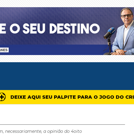
DEIXE AQUI SEU PALPITE PARA O JOGO DO CR
m, necessariamente, a opinião do 4oito