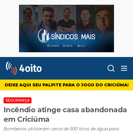
Abr
4oito
DEIXE AQUI SEU PALPITE PARA O JOGO DO CRICIÚMA!
SEGURANÇA
Incêndio atinge casa abandonada
em Criciúma
Bombeiros utilizaram cerca de 500 litros de água para