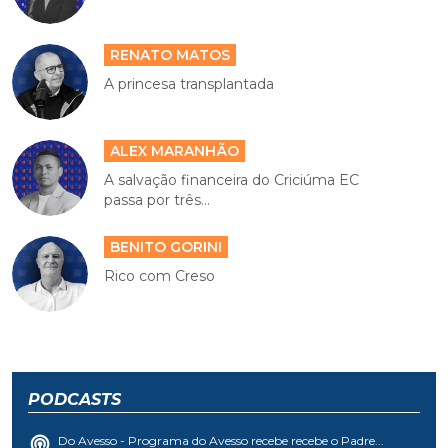
RENATO MATOS
A princesa transplantada
ALEX MARANHÃO
A salvação financeira do Criciúma EC
passa por três...
BENITO GORINI
Rico com Creso
PODCASTS
Do Avesso - Programa do Avesso recebe recebe o Padre...