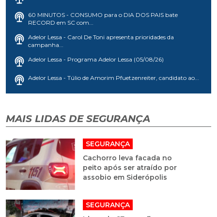
60 MINUTOS - CONSUMO para o DIA DOS PAIS bate
RECORD em SC com...
Adelor Lessa - Carol De Toni apresenta prioridades da
campanha...
Adelor Lessa - Programa Adelor Lessa (05/08/26)
Adelor Lessa - Túlio de Amorim Pfuetzenreiter, candidato ao...
MAIS LIDAS DE SEGURANÇA
SEGURANÇA
Cachorro leva facada no
peito após ser atraído por
assobio em Siderópolis
SEGURANÇA