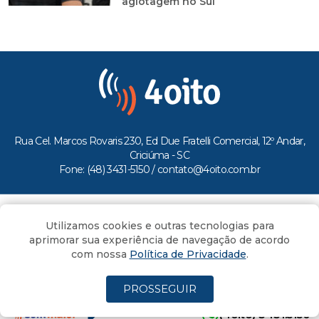
agiotagem no Sul
Rua Cel. Marcos Rovaris 230, Ed Due Fratelli Comercial, 12º Andar,
Criciúma - SC
Fone: (48) 3431-5150 /
contato@4oito.com.br
Copyright © 2026.
Utilizamos cookies e outras tecnologias para
Todos os direitos reservados ao Portal 4oito
aprimorar sua experiência de navegação de acordo
com nossa
Política de Privacidade
.
PROSSEGUIR
(4oito) 3431.5150