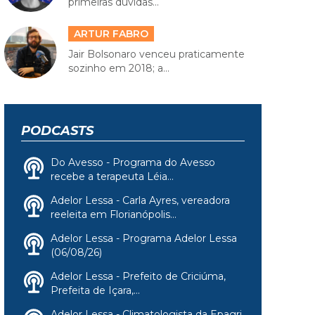
primeiras dúvidas...
ARTUR FABRO
Jair Bolsonaro venceu praticamente
sozinho em 2018; a...
PODCASTS
Do Avesso - Programa do Avesso
recebe a terapeuta Léia...
Adelor Lessa - Carla Ayres, vereadora
reeleita em Florianópolis...
Adelor Lessa - Programa Adelor Lessa
(06/08/26)
Adelor Lessa - Prefeito de Criciúma,
Prefeita de Içara,...
Adelor Lessa - Climatologista da Epagri,