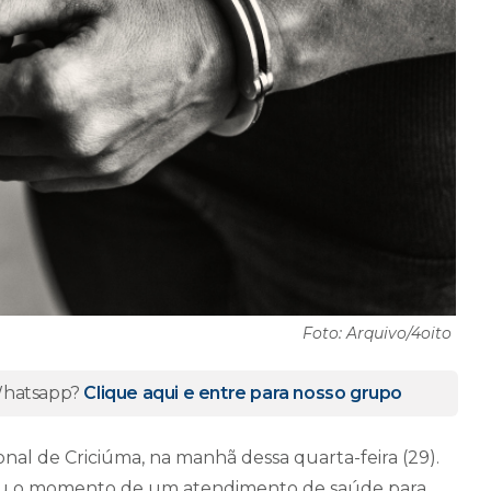
Foto: Arquivo/4oito
 Whatsapp?
Clique aqui e entre para nosso grupo
nal de Criciúma, na manhã dessa quarta-feira (29).
tou o momento de um atendimento de saúde para