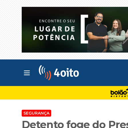
Abrir menu principal
4oito
SEGURANÇA
Detento foge do Pre