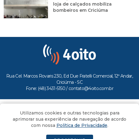
loja de calçados mobiliza
bombeiros em Criciúma
Rua Cel. Marcos Rovaris 230, Ed Due Fratelli Comercial, 12º Andar,
Criciúma - SC
Fone: (48) 3431-5150 /
contato@4oito.com.br
Copyright © 2026.
Utilizamos cookies e outras tecnologias para
Todos os direitos reservados ao Portal 4oito
aprimorar sua experiência de navegação de acordo
com nossa
Política de Privacidade
.