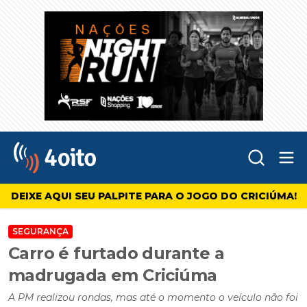
Abr
4oito
DEIXE AQUI SEU PALPITE PARA O JOGO DO CRICIÚMA!
SEGURANÇA
Carro é furtado durante a
madrugada em Criciúma
A PM realizou rondas, mas até o momento o veículo não foi