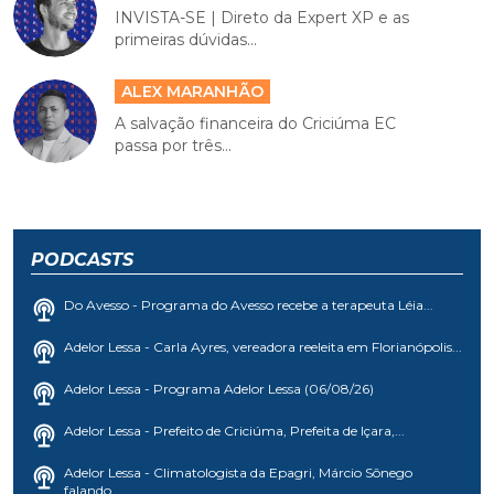
INVISTA-SE | Direto da Expert XP e as
primeiras dúvidas...
ALEX MARANHÃO
A salvação financeira do Criciúma EC
passa por três...
PODCASTS
Do Avesso - Programa do Avesso recebe a terapeuta Léia...
Adelor Lessa - Carla Ayres, vereadora reeleita em Florianópolis...
Adelor Lessa - Programa Adelor Lessa (06/08/26)
Adelor Lessa - Prefeito de Criciúma, Prefeita de Içara,...
Adelor Lessa - Climatologista da Epagri, Márcio Sônego
falando...