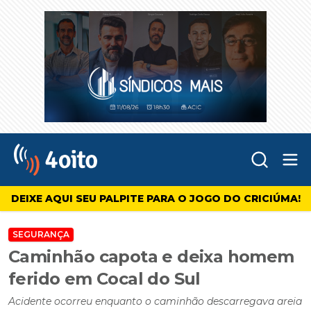
Abr
4oito
DEIXE AQUI SEU PALPITE PARA O JOGO DO CRICIÚMA!
SEGURANÇA
Caminhão capota e deixa homem
ferido em Cocal do Sul
Acidente ocorreu enquanto o caminhão descarregava areia