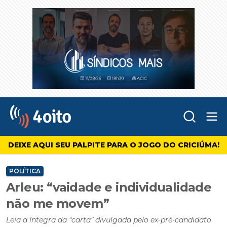
Abr
4oito
DEIXE AQUI SEU PALPITE PARA O JOGO DO CRICIÚMA!
POLÍTICA
Arleu: “vaidade e individualidade
não me movem”
Leia a íntegra da “carta” divulgada pelo ex-pré-candidato