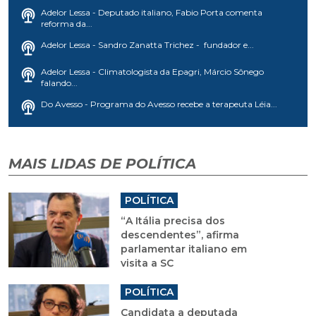
Adelor Lessa - Deputado italiano, Fabio Porta comenta
reforma da...
Adelor Lessa - Sandro Zanatta Trichez - fundador e...
Adelor Lessa - Climatologista da Epagri, Márcio Sônego
falando...
Do Avesso - Programa do Avesso recebe a terapeuta Léia...
MAIS LIDAS DE POLÍTICA
POLÍTICA
“A Itália precisa dos
descendentes”, afirma
parlamentar italiano em
visita a SC
POLÍTICA
Candidata a deputada