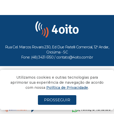
Rua Cel. Marcos Rovaris 230, Ed Due Fratelli Comercial, 12º Andar,
Criciúma - SC
Fone: (48) 3431-5150 /
contato@4oito.com.br
Copyright © 2026.
Utilizamos cookies e outras tecnologias para
Todos os direitos reservados ao Portal 4oito
aprimorar sua experiência de navegação de acordo
com nossa
Política de Privacidade
.
PROSSEGUIR
(4oito) 3431.5150