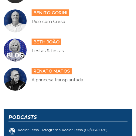
BENITO GORINI
Rico com Creso
BETH JOÃO
Festas & festas
RENATO MATOS
A princesa transplantada
PODCASTS
Adelor Lessa - Programa Adelor Lessa (07/08/2026)