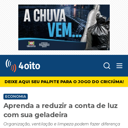
Abr
4oito
DEIXE AQUI SEU PALPITE PARA O JOGO DO CRICIÚMA!
ECONOMIA
Aprenda a reduzir a conta de luz
com sua geladeira
Organização, ventilação e limpeza podem fazer diferença