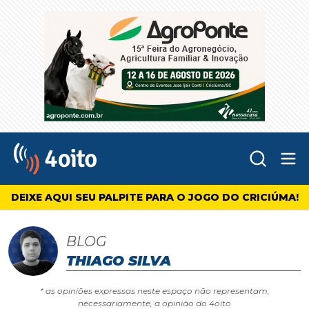
Abr
4oito
DEIXE AQUI SEU PALPITE PARA O JOGO DO CRICIÚMA!
BLOG
THIAGO SILVA
* as opiniões expressas neste espaço não representam,
necessariamente, a opinião do 4oito