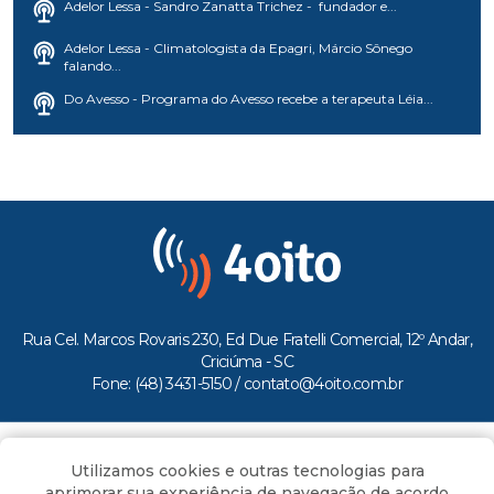
Adelor Lessa - Sandro Zanatta Trichez - fundador e...
Adelor Lessa - Climatologista da Epagri, Márcio Sônego
falando...
Do Avesso - Programa do Avesso recebe a terapeuta Léia...
Rua Cel. Marcos Rovaris 230, Ed Due Fratelli Comercial, 12º Andar,
Criciúma - SC
Fone: (48) 3431-5150 /
contato@4oito.com.br
Copyright © 2026.
Utilizamos cookies e outras tecnologias para
Todos os direitos reservados ao Portal 4oito
aprimorar sua experiência de navegação de acordo