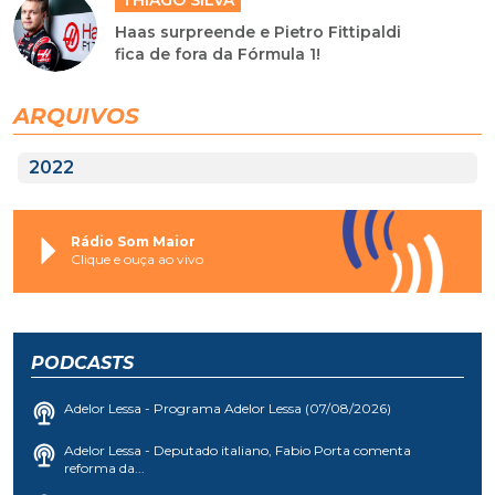
Haas surpreende e Pietro Fittipaldi
fica de fora da Fórmula 1!
ARQUIVOS
2022
Rádio Som Maior
Clique e ouça ao vivo
PODCASTS
Adelor Lessa - Programa Adelor Lessa (07/08/2026)
Adelor Lessa - Deputado italiano, Fabio Porta comenta
reforma da...