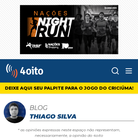
Abr
4oito
DEIXE AQUI SEU PALPITE PARA O JOGO DO CRICIÚMA!
BLOG
THIAGO SILVA
* as opiniões expressas neste espaço não representam,
necessariamente, a opinião do 4oito