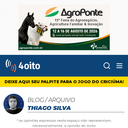
Abr
4oito
DEIXE AQUI SEU PALPITE PARA O JOGO DO CRICIÚMA!
BLOG / ARQUIVO
THIAGO SILVA
* as opiniões expressas neste espaço não representam,
necessariamente, a opinião do 4oito