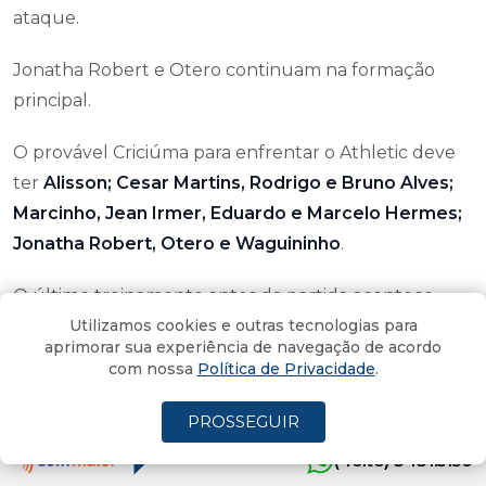
ataque.
Jonatha Robert e Otero continuam na formação
principal.
O provável Criciúma para enfrentar o Athletic deve
ter
Alisson; Cesar Martins, Rodrigo e Bruno Alves;
Marcinho, Jean Irmer, Eduardo e Marcelo Hermes;
Jonatha Robert, Otero e Waguininho
.
O último treinamento antes da partida acontece
nesta terça-feira (31), às 16h, no CT Antenor Angeloni.
Utilizamos cookies e outras tecnologias para
aprimorar sua experiência de navegação de acordo
com nossa
Política de Privacidade
.
Criciúma e Athletic se enfrentam na quarta-feira, às
21h30, no Estádio Heriberto Hülse, em jogo válido
PROSSEGUIR
pela segunda rodada da Série B do Brasileiro.
(4oito) 3431.5150