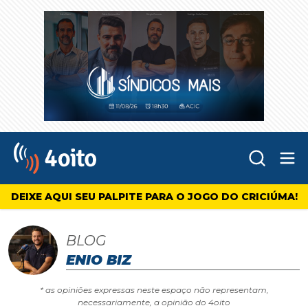
Abr
4oito
DEIXE AQUI SEU PALPITE PARA O JOGO DO CRICIÚMA!
BLOG
ENIO BIZ
* as opiniões expressas neste espaço não representam,
necessariamente, a opinião do 4oito