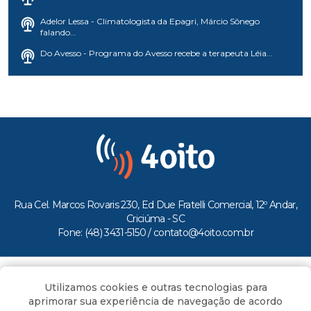
Adelor Lessa - Climatologista da Epagri, Márcio Sônego
falando...
Do Avesso - Programa do Avesso recebe a terapeuta Léia...
Rua Cel. Marcos Rovaris 230, Ed Due Fratelli Comercial, 12º Andar,
Criciúma - SC
Fone: (48) 3431-5150 /
contato@4oito.com.br
Copyright © 2026.
Utilizamos cookies e outras tecnologias para
Todos os direitos reservados ao Portal 4oito
aprimorar sua experiência de navegação de acordo