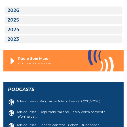
2026
2025
2024
2023
Rádio Som Maior
Clique e ouça ao vivo
PODCASTS
Adelor Lessa - Programa Adelor Lessa (07/08/2026)
Adelor Lessa - Deputado italiano, Fabio Porta comenta
reforma da...
Adelor Lessa - Sandro Zanatta Trichez - fundador e...