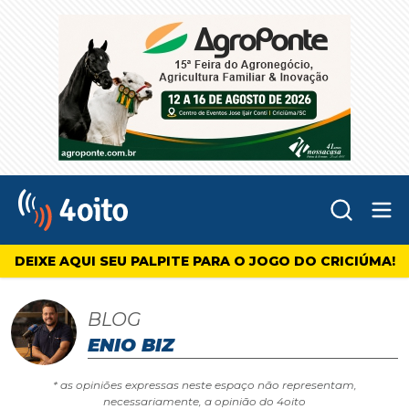
Abr
4oito
DEIXE AQUI SEU PALPITE PARA O JOGO DO CRICIÚMA!
BLOG
ENIO BIZ
* as opiniões expressas neste espaço não representam,
necessariamente, a opinião do 4oito