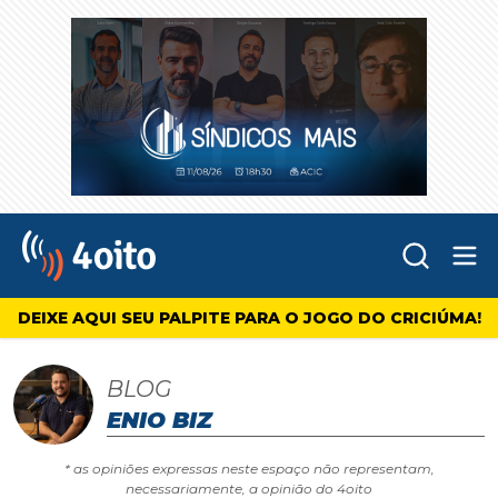
Abr
4oito
DEIXE AQUI SEU PALPITE PARA O JOGO DO CRICIÚMA!
BLOG
ENIO BIZ
* as opiniões expressas neste espaço não representam,
necessariamente, a opinião do 4oito