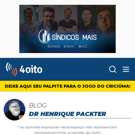
Abr
4oito
DEIXE AQUI SEU PALPITE PARA O JOGO DO CRICIÚMA!
BLOG
DR HENRIQUE PACKTER
* as opiniões expressas neste espaço não representam,
necessariamente, a opinião do 4oito